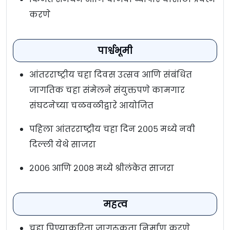
करणे
पार्श्वभूमी
आंतरराष्ट्रीय चहा दिवस उत्सव आणि संबंधित
जागतिक चहा संमेलने संयुक्तपणे कामगार
संघटनेच्या चळवळीद्वारे आयोजित
पहिला आंतरराष्ट्रीय चहा दिन २००५ मध्ये नवी
दिल्ली येथे साजरा
२००६ आणि २००८ मध्ये श्रीलंकेत साजरा
महत्व
चहा पिण्याकरिता जागरूकता निर्माण करणे