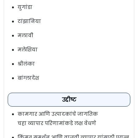
युगांडा
टांझानिया
मलावी
मलेशिया
श्रीलंका
बांग्लादेश
उद्दीष्ट
कामगार आणि उत्पादकांचे जागतिक
चहा व्यापार परिणामांकडे लक्ष वेधणे
किंमत समर्थन आणि वाजवी व्यापार यांसाठी प्रयत्न