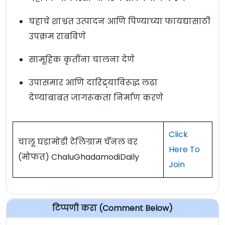
चहाचे शाश्वत उत्पादन आणि पिण्याच्या फायद्यासाठी
उपक्रम राबविणे
सामूहिक कृतींना चालना देणे
उपासमार आणि दारिद्र्याविरूद्ध लढा
देण्याबाबत जागरूकता निर्माण करणे
Click
चालू घडामोडी टेलिग्राम चॅनल वर
Here To
(मोफत) ChaluGhadamodiDaily
Join
टिप्पणी करा (Comment Below)