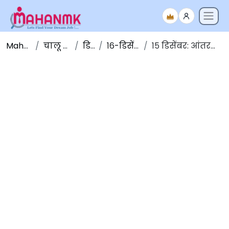
Maha NMK
चालू घडामोडी
डिसेंबर
१६-डिसेंबर-२०१९
१५ डिसेंबर: आंतरराष्ट्रीय चहा दिवस