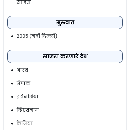
साजरा
सुरुवात
२००५ (नवी दिल्ली)
साजरा करणारे देश
भारत
नेपाळ
इंडोनेशिया
व्हिएतनाम
केनिया