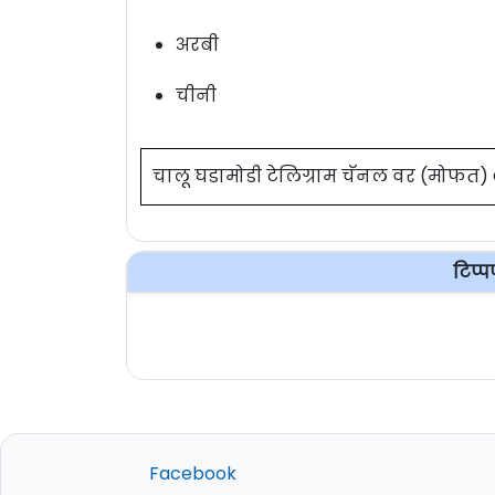
अरबी
चीनी
चालू घडामोडी टेलिग्राम चॅनल वर (मोफत
टिप्
Facebook