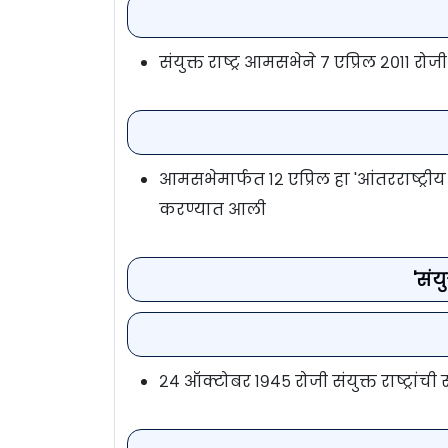
संयुक्त राष्ट्र आमसभेने ७ एप्रिल २०११ 
आमसभेमार्फत १२ एप्रिल हा 'आंतरराष्ट्
करण्यात आली
'संय
२४ ऑक्टोबर १९४५ रोजी संयुक्त राष्ट्रांच