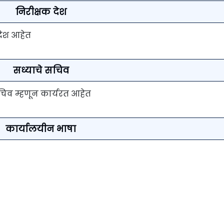
निरीक्षक देश
 देश आहेत
सध्याचे सचिव
े सचिव म्हणून कार्यरत आहेत
कार्यालयीन भाषा