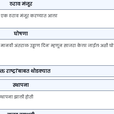
ठराव मंजूर
रोजी एक ठराव मंजूर करण्यात आला
घोषणा
रीय मानवी अंतराळ उड्डाण दिन' म्हणून साजरा केला जाईल अशी घ
ुक्त राष्ट्रां'बाबत थोडक्यात
स्थापना
ी स्थापना झाली होती