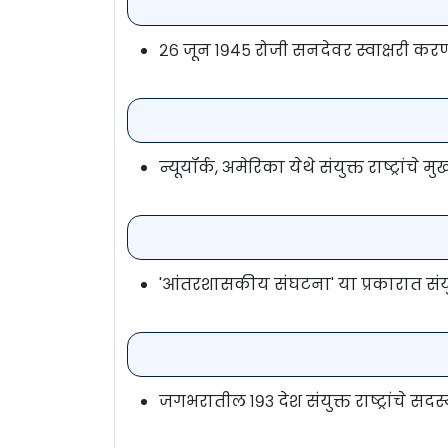
२६ जून १९४५ रोजी सनदेवर स्वाक्षरी कर
न्यूयॉर्क, अमेरिका येथे संयुक्त राष्ट्रांचे
'आंतरशासकीय संघटना' या प्रकारात संयुक्
जगभरातील १९३ देश संयुक्त राष्ट्रांचे सद