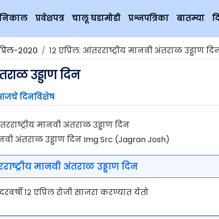
चे निकाल
प्रवेशपत्र
चालू घडामोडी
प्रश्नपत्रिका
बातम्या
द
प्रिल-२०२०
१२ एप्रिल: आंतरराष्ट्रीय मानवी अंतराळ उड्डाण दि
अंतराळ उड्डाण दिन
आजचे दिनविशेष
 मानवी अंतराळ उड्डाण दिन Img Src (Jagran Josh)
रराष्ट्रीय मानवी अंतराळ उड्डाण दिन
दरवर्षी १२ एप्रिल रोजी साजरा करण्यात येतो