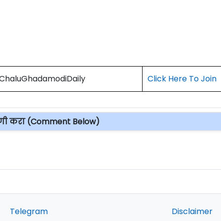
) ChaluGhadamodiDaily
Click Here To Join
पणी करा (Comment Below)
Telegram
Disclaimer