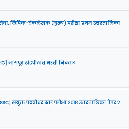
सेवा, लिपिक-टंकलेखक (मुख्य) परीक्षा प्रथम उत्तरतालिका
[BHC] नागपूर खंडपीठात भरती निकाल
C] संयुक्त पदवीधर स्तर परीक्षा २०१८ उत्तरतालिका पेपर २