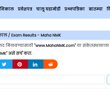
चे निकाल
प्रवेशपत्र
चालू घडामोडी
प्रश्नपत्रिका
बातम्या
द
निकाल / Exam Results - Maha NMK
 जलद मिळवण्यासाठी
"www.MahaNMK.com"
या संकेतस्थळाला
MK" असे सर्च करा.