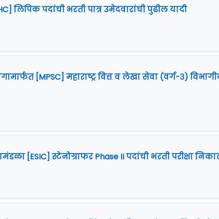
HC] लिपिक पदांची भरती पात्र उमेदवारांची पुढील यादी
गामार्फत [MPSC] महाराष्ट्र वित्त व लेखा सेवा (वर्ग-३) विभाग
ामंडळा [ESIC] स्टेनोग्राफर Phase II पदांची भरती परीक्षा निक