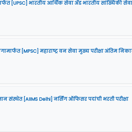
्फत [UPSC] भारतीय आर्थिक सेवा अँड भारतीय सांख्यिकी सेव
गामार्फत [MPSC] महाराष्ट्र वन सेवा मुख्य परीक्षा अंतिम निक
ान संस्थेत [AIIMS Delhi] नर्सिंग ऑफिसर पदांची भरती परीक्षा