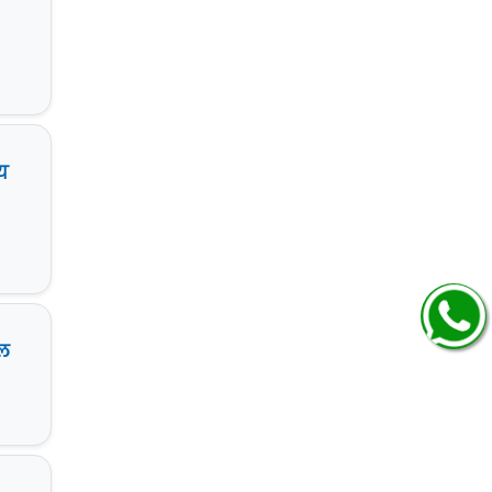
ीय
ाल