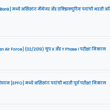
nk] मध्ये असिस्टंट मॅनेजर अँड एक्झिक्युटिव पदांची भरती अं
 Air Force] (०२/२०१९) ग्रुप X अँड Y Phase I परीक्षा निकाल
ंघटन [EPFO] मध्ये असिस्टंट पदांची भरती पूर्व परीक्षा निकाल