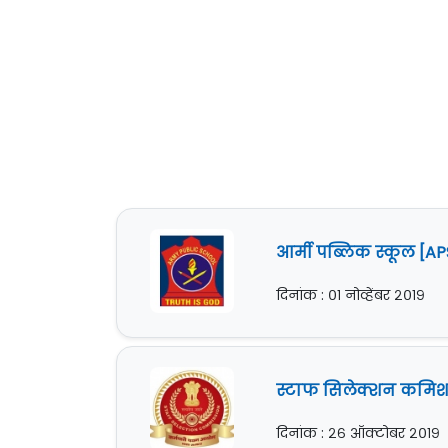
आर्मी पब्लिक स्कूल [A
दिनांक : ०१ नोव्हेंबर २०१९
स्टाफ सिलेक्शन कमिशन 
दिनांक : २६ ऑक्टोबर २०१९