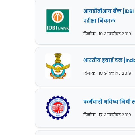
आयडीबीआय बँक [IDBI Ba
परीक्षा निकाल
दिनांक : १९ ऑक्टोबर २०१९
भारतीय हवाई दल [Indian
दिनांक : १८ ऑक्टोबर २०१९
कर्मचारी भविष्य निधी स
दिनांक : १७ ऑक्टोबर २०१९