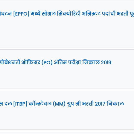
ंघटन [EPFO] मध्ये सोशल सिक्योरिटी असिस्टंट पदांची भरती पूर
] प्रोबेशनरी ऑफिसर (PO) अंतिम परीक्षा निकाल २०१९
ीस दल [ITBP] कॉन्स्टेबल (MM) ग्रुप सी भरती २०१७ निकाल