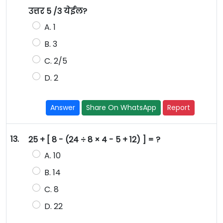
उत्तर 5 /3 येईल?
A. 1
B. 3
C. 2/5
D. 2
Answer
Share On WhatsApp
Report
13.
25 + [ 8 - (24 ÷ 8 × 4 - 5 + 12) ] = ?
A. 10
B. 14
C. 8
D. 22