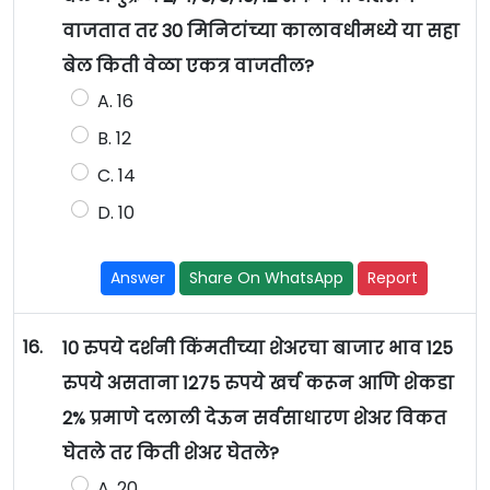
वाजतात तर 30 मिनिटांच्या कालावधीमध्ये या सहा
बेल किती वेळा एकत्र वाजतील?
A. 16
B. 12
C. 14
D. 10
Answer
Share On WhatsApp
Report
16.
10 रुपये दर्शनी किंमतीच्या शेअरचा बाजार भाव 125
रुपये असताना 1275 रुपये खर्च करून आणि शेकडा
2% प्रमाणे दलाली देऊन सर्वसाधारण शेअर विकत
घेतले तर किती शेअर घेतले?
A. 20