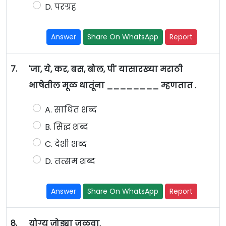
D. परग्रह
Answer
Share On WhatsApp
Report
7.
'जा, ये, कर, बस, बोल, पी' यासारख्या मराठी
भाषेतील मूळ धातूंना ________ म्हणतात .
A. साधित शब्द
B. सिद्ध शब्द
C. देशी शब्द
D. तत्सम शब्द
Answer
Share On WhatsApp
Report
8.
योग्य जोड्या जुळवा.