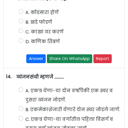
A. कोंडमारा होणे
B. खडे फोडणे
C. काखा वर करणे
D. कणिक तिंबणे
Answer
Share On WhatsApp
Report
14.
व्यंजनसंधी म्हणजे ...........
A. एकत्र येणा-या दोन वर्षांपैकी एक स्वर व
दुसरा व्यंजन जोडणे.
B. एकमेकाशेजारी येणारे दोन स्वर जोडले जाणे.
C. एकत्र येणा-या वर्गातील पहिला विसर्ग व