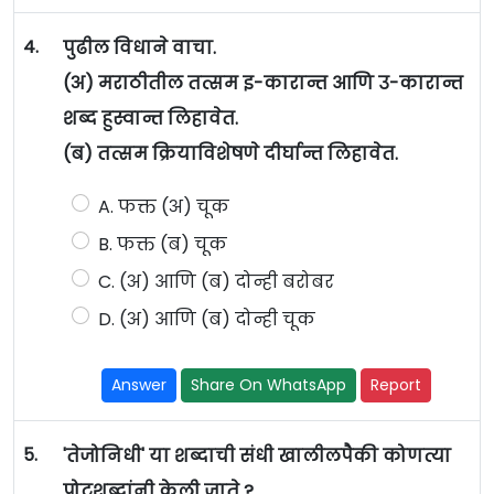
4.
पुढील विधाने वाचा.
(अ) मराठीतील तत्सम इ-कारान्त आणि उ-कारान्त
शब्द हुस्वान्त लिहावेत.
(ब) तत्सम क्रियाविशेषणे दीर्घान्त लिहावेत.
A. फक्त (अ) चूक
B. फक्त (ब) चूक
C. (अ) आणि (ब) दोन्ही बरोबर
D. (अ) आणि (ब) दोन्ही चूक
Answer
Share On WhatsApp
Report
5.
'तेजोनिधी' या शब्दाची संधी खालीलपैकी कोणत्या
पोटशब्दांनी केली जाते ?