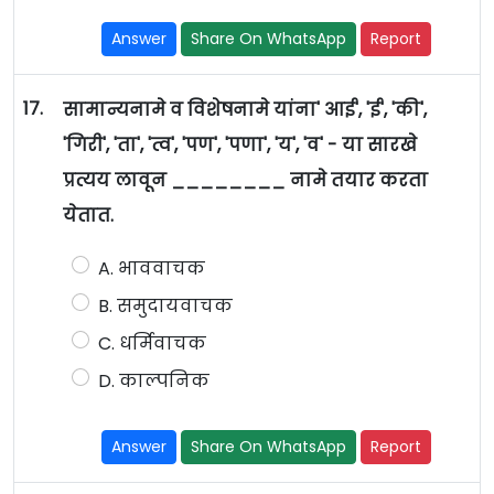
Answer
Share On WhatsApp
Report
17.
सामान्यनामे व विशेषनामे यांना' आई', 'ई', 'की',
'गिरी', 'ता', 'त्व', 'पण', 'पणा', 'य', 'व' - या सारखे
प्रत्यय लावून ________ नामे तयार करता
येतात.
A. भाववाचक
B. समुदायवाचक
C. धर्मिवाचक
D. काल्पनिक
Answer
Share On WhatsApp
Report