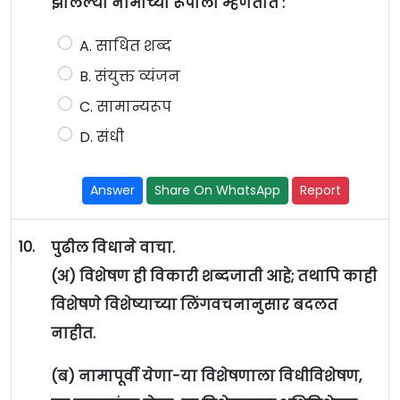
झालेल्या नामाच्या रूपाला म्हणतात :
A. साधित शब्द
B. संयुक्त व्यंजन
C. सामान्यरूप
D. संधी
Answer
Share On WhatsApp
Report
10.
पुढील विधाने वाचा.
(अ) विशेषण ही विकारी शब्दजाती आहे; तथापि काही
विशेषणे विशेष्याच्या लिंगवचनानुसार बदलत
नाहीत.
(ब) नामापूर्वी येणा-या विशेषणाला विधीविशेषण,