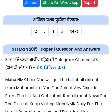
Answer
Share On WhatsApp
Report
अधिक प्रश्न पुढील पेजवर:
1
2
3
4
5
Next
STI Main 2015- Paper 1 Question And Answers
आता मिळवा
सर्व जाहिराती
Telegram Channel वर
(अगदी मोफत) -
येथे क्लिक करा
Maha NMK
Here You will get the list of all district
from Maharashtra. You Can Select Any Disctrict
From The List And Get Latest Recruitment News For
The District. Keep Visiting MahaNMK Daily For The
Latest Recruitment new and Free Job Alert