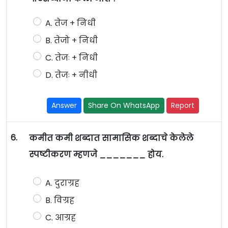
A. तेज + निधी
B. तेजो + निधी
C. तेजः + निधी
D. तेजः + नीधी
Answer
Share On WhatsApp
Report
6.
कमीत कमी शब्दात सामासिक शब्दाचे केलेले
स्पष्टीकरण म्हणजे _______ होय.
A. दुराग्रह
B. विग्रह
C. आग्रह