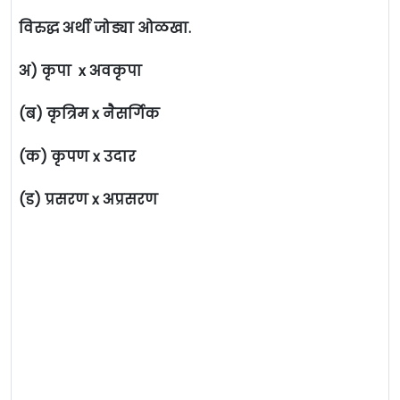
विरुद्ध अर्थी जोड्या ओळखा.
अ) कृपा x अवकृपा
(ब) कृत्रिम x नैसर्गिक
(क) कृपण x उदार
(ड) प्रसरण x अप्रसरण