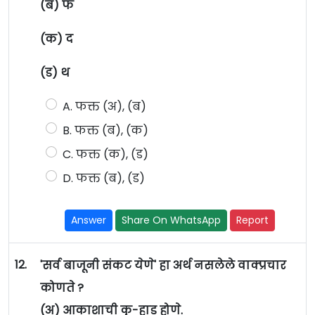
(ब) फ
(क) द
(ड) थ
A. फक्त (अ), (ब)
B. फक्त (ब), (क)
C. फक्त (क), (ड)
D. फक्त (ब), (ड)
Answer
Share On WhatsApp
Report
12.
'सर्व बाजूनी संकट येणे' हा अर्थ नसलेले वाक्प्रचार
कोणते ?
(अ) आकाशाची कु-हाड होणे.