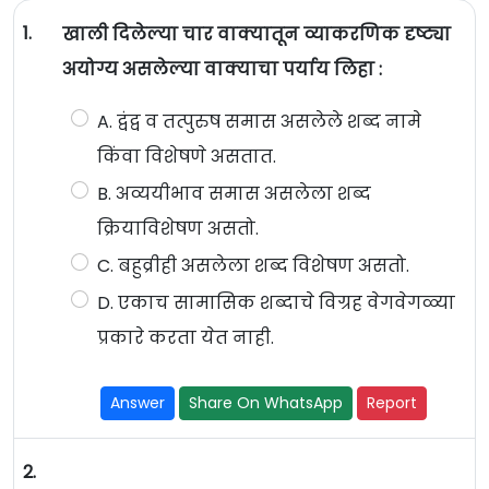
1.
खाली दिलेल्या चार वाक्यातून व्याकरणिक दृष्ट्या
अयोग्य असलेल्या वाक्याचा पर्याय लिहा :
A. द्वंद्व व तत्पुरुष समास असलेले शब्द नामे
किंवा विशेषणे असतात.
B. अव्ययीभाव समास असलेला शब्द
क्रियाविशेषण असतो.
C. बहुव्रीही असलेला शब्द विशेषण असतो.
D. एकाच सामासिक शब्दाचे विग्रह वेगवेगळ्या
प्रकारे करता येत नाही.
Answer
Share On WhatsApp
Report
2.