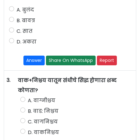
A. बुलंद
B. बावत्र
C. सात
D. अकरा
Answer
Share On WhatsApp
Report
3.
वाक+निश्चय यातून संधीचे सिद्ध होणारा शब्द
कोणता?
A. वाग्नीश्चय
B. वाड: निश्चय
C. वागनिश्चय
D. वाकनिश्चय