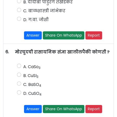
B. दादोबा पांडुरंग तर्खडकर
C. बाळशास्त्री जांभेकर
D. ग.वा. जोशी
Answer
Share On WhatsApp
Report
6.
मोरचुदची रासायनिक संज्ञा खालीलपैकी कोणती ?
A. CaSo
3
B. CuSI
3
C. BaSO
4
D. CuSO
4
Answer
Share On WhatsApp
Report