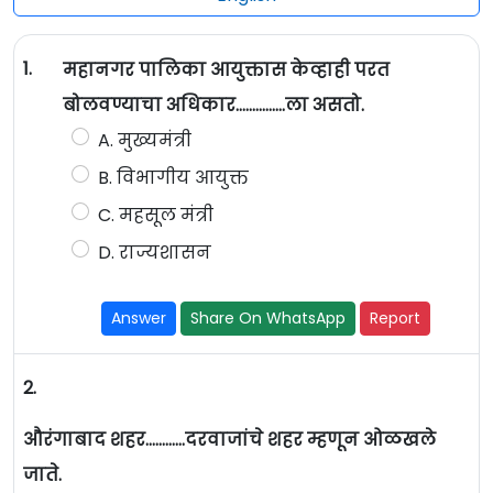
1.
महानगर पालिका आयुक्तास केव्हाही परत
बोलवण्याचा अधिकार….....…….ला असतो.
A. मुख्यमंत्री
B. विभागीय आयुक्त
C. महसूल मंत्री
D. राज्यशासन
Answer
Share On WhatsApp
Report
2.
औरंगाबाद शहर…………दरवाजांचे शहर म्हणून ओळखले
जाते.