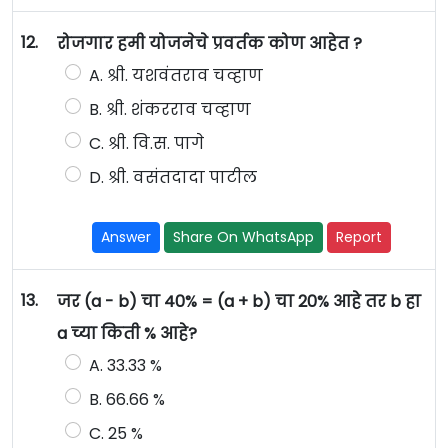
12.
रोजगार हमी योजनेचे प्रवर्तक कोण आहेत ?
A. श्री. यशवंतराव चव्हाण
B. श्री. शंकरराव चव्हाण
C. श्री. वि.स. पागे
D. श्री. वसंतदादा पाटील
Answer
Share On WhatsApp
Report
13.
जर (a - b) चा 40% = (a + b) चा 20% आहे तर b हा
a च्या किती % आहे?
A. 33.33 %
B. 66.66 %
C. 25 %