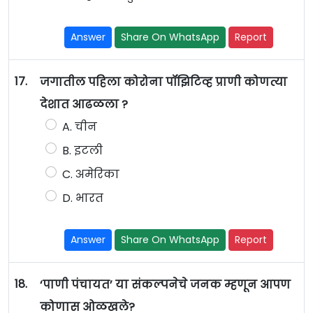
Answer
Share On WhatsApp
Report
17.
जगातील पहिला कोरोना पॉझिटिव्ह प्राणी कोणत्या
देशात आढळला ?
A. चीन
B. इटली
C. अमेरिका
D. भारत
Answer
Share On WhatsApp
Report
18.
‘पाणी पंचायत’ या संकल्पनेचे जनक म्हणून आपण
कोणास ओळखले?