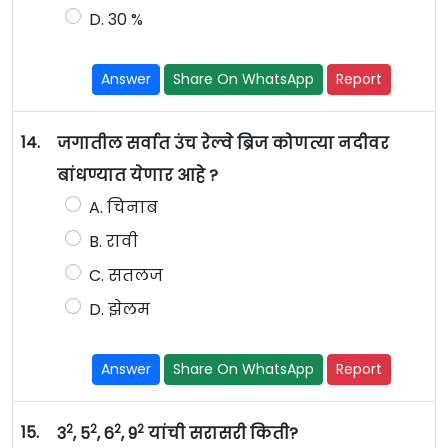
D. 30 %
Answer
Share On WhatsApp
Report
14.
जगातील सर्वात उंच रेल्वे ब्रिज कोणत्या नदीवर
बांधण्यात येणार आहे ?
A. चिनाब
B. रावी
C. सतलज
D. झेलम
Answer
Share On WhatsApp
Report
2
2
2
2
15.
3
, 5
, 6
, 9
यांची सरासरी किती?