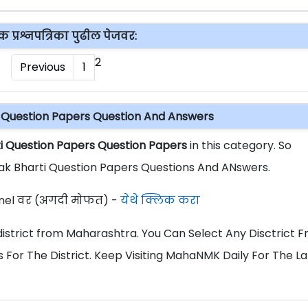
 प्रश्नपत्रिका पुढील पेजवर:
2
Previous
1
 Question Papers Question And Answers
i Question Papers Question Papers
in this category. So
ak Bharti Question Papers Questions And ANswers.
el वर (अगदी मोफत) -
येथे क्लिक करा
ll district from Maharashtra. You Can Select Any Disctrict 
 For The District. Keep Visiting MahaNMK Daily For The La