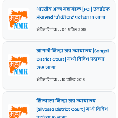
भारतीय अन्न महामंडळ [FCI] एनईएफ
क्षेत्रामध्ये 'चौकीदार' पदांच्या १९ जागा
अंतिम दिनांक : : ०४ एप्रिल २०१८
सांगली जिल्हा सत्र न्यायालय [Sangali
District Court] मध्ये विविध पदांच्या
२६८ जागा
अंतिम दिनांक : : १० एप्रिल २०१८
सिल्वासा जिल्हा सत्र न्यायालय
[Silvassa District Court] मध्ये विविध
पदांच्या १० जागा