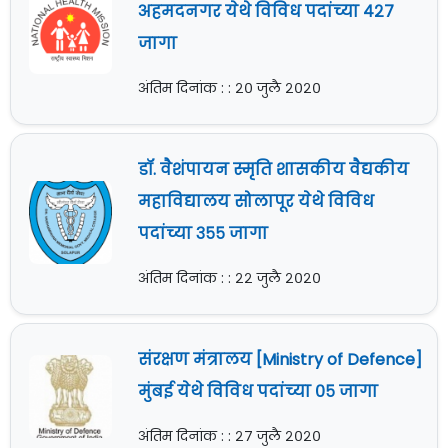
अहमदनगर येथे विविध पदांच्या ४२७
जागा
अंतिम दिनांक : : २० जुलै २०२०
डॉ. वैशंपायन स्मृति शासकीय वैद्यकीय
महाविद्यालय सोलापूर येथे विविध
पदांच्या ३५५ जागा
अंतिम दिनांक : : २२ जुलै २०२०
संरक्षण मंत्रालय [Ministry of Defence]
मुंबई येथे विविध पदांच्या ०५ जागा
अंतिम दिनांक : : २७ जुलै २०२०