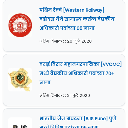
पश्चिम रेल्वे [Western Railway]
वडोदरा येथे सामान्य कर्तव्य वैद्यकीय
अधिकारी पदांच्या ०५ जागा
अंतिम दिनांक : : २८ जुलै २०२०
वसई विरार महानगरपालिका [VVCMC]
मध्ये वैद्यकीय अधिकारी पदांच्या ७०+
जागा
अंतिम दिनांक : : ३१ जुलै २०२०
भारतीय जैन संघटना [BJS Pune] पुणे
मध्ये विविध पदांच्या ९५ जागा