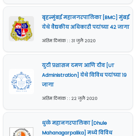
बृहन्मुंबई महानगरपालिका [BMC] मुंबई
येथे वैद्यकीय अधिकारी पदांच्या ४२ जागा
अंतिम दिनांक : : ३१ जुलै २०२०
युटी प्रशासन दमण आणि दीव [UT
Administration] येथे विविध पदांच्या १९
जागा
अंतिम दिनांक : : २२ जुलै २०२०
धुळे महानगरपालिका [Dhule
Mahanagarpalika] मध्ये विविध