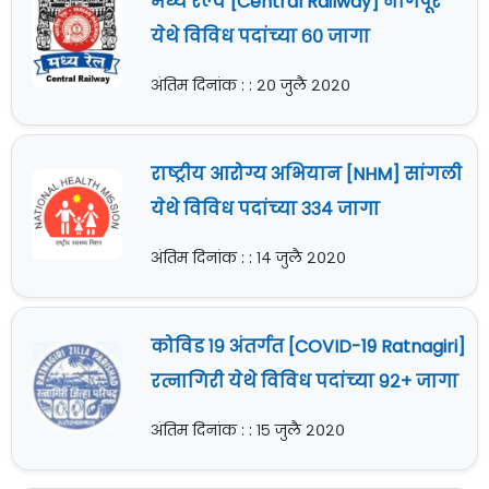
मध्य रेल्वे [Central Railway] नागपूर
येथे विविध पदांच्या ६० जागा
अंतिम दिनांक : : २० जुलै २०२०
राष्ट्रीय आरोग्य अभियान [NHM] सांगली
येथे विविध पदांच्या ३३४ जागा
अंतिम दिनांक : : १४ जुलै २०२०
कोविड १९ अंतर्गत [COVID-19 Ratnagiri]
रत्नागिरी येथे विविध पदांच्या ९२+ जागा
अंतिम दिनांक : : १५ जुलै २०२०