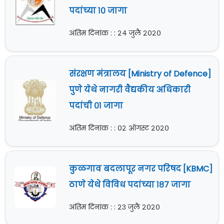
पदांच्या १० जागा
अंतिम दिनांक : : २४ जुलै २०२०
संरक्षण मंत्रालय [Ministry of Defence]
पुणे येथे नागरी वैद्यकीय अधिकारी
पदांची ०१ जागा
अंतिम दिनांक : : ०२ ऑगस्ट २०२०
कुळगाव बदलापूर नगर परिषद [KBMC]
ठाणे येथे विविध पदांच्या १८७ जागा
अंतिम दिनांक : : २३ जुलै २०२०