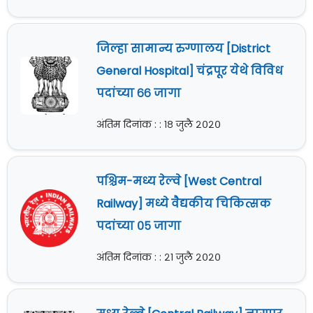
जिल्हा सामान्य रुग्णालय [District
General Hospital] चंद्रपूर येथे विविध
पदांच्या ६६ जागा
अंतिम दिनांक : : १८ जुलै २०२०
पश्चिम-मध्य रेल्वे [West Central
Railway] मध्ये वैद्यकीय चिकित्सक
पदांच्या ०५ जागा
अंतिम दिनांक : : २१ जुलै २०२०