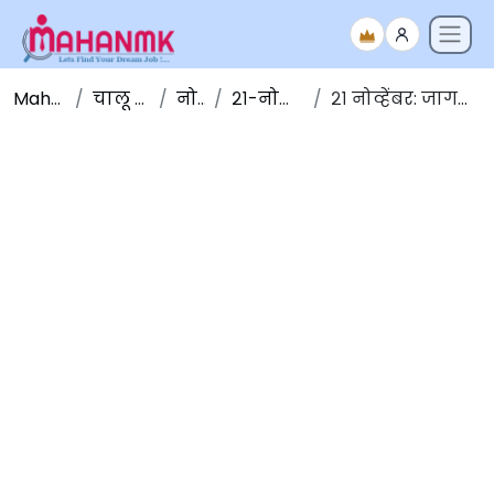
Maha NMK
चालू घडामोडी
नोव्हेंबर
२१-नोव्हेंबर-२०१९
२१ नोव्हेंबर: जागतिक दूरदर्शन दिन