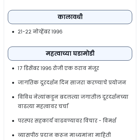
कालावधी
२१-२२ नोव्हेंबर १९९६
महत्वाच्या घडामोडी
१७ डिसेंबर १९९६ रोजी एक ठराव मंजूर
जागतिक दूरदर्शन दिन साजरा करण्याचे प्रयोजन
विविध नेत्यांकडून बदलत्या जगातील दूरदर्शनच्या
वाढत्या महत्वावर चर्चा
परस्पर सहकार्य वाढवण्यावर विचार - विमर्श
व्यासपीठ प्रदान करून माध्यमांना माहिती