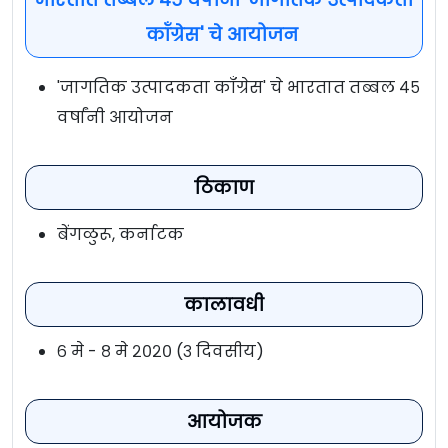
कॉंग्रेस' चे आयोजन
'जागतिक उत्पादकता कॉंग्रेस' चे भारतात तब्बल ४५
वर्षांनी आयोजन
ठिकाण
बेंगळुरू, कर्नाटक
कालावधी
६ मे - ८ मे २०२० (३ दिवसीय)
आयोजक