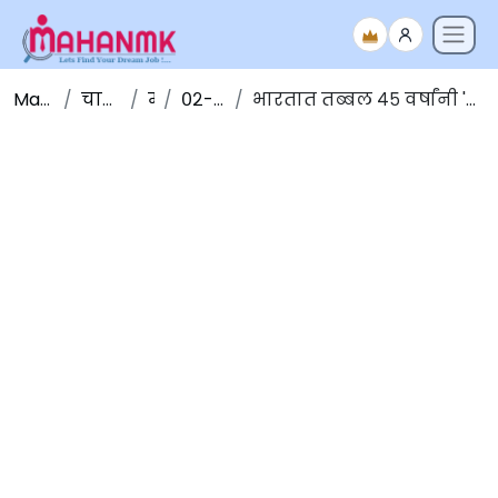
Maha NMK
चालू घडामोडी
मार्च
०२-मार्च-२०२०
भारतात तब्बल ४५ वर्षांनी 'जागतिक उत्पादकता कॉंग्रेस' चे आयोजन