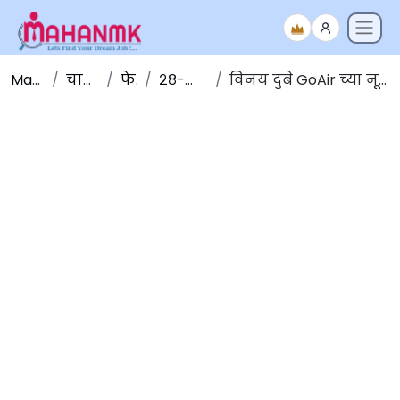
Maha NMK
चालू घडामोडी
फेब्रुवारी
२८-फेब्रुवारी-२०२०
विनय दुबे GoAir च्या नूतन मुख्य कार्यकारी अधिकारीपदी