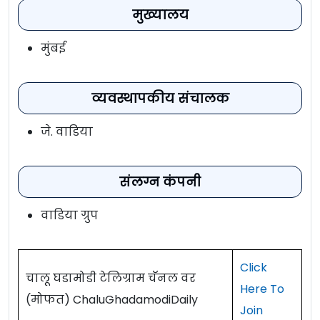
मुख्यालय
मुंबई
व्यवस्थापकीय संचालक
जे. वाडिया
संलग्न कंपनी
वाडिया ग्रुप
Click
चालू घडामोडी टेलिग्राम चॅनल वर
Here To
(मोफत) ChaluGhadamodiDaily
Join