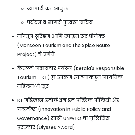
व्यापारी कर आयुक्त
पर्यटन व नागरी पुरवठा सचिव
मॉन्सून टूरिझम आणि स्पाइस रूट प्रोजेक्ट
(Monsoon Tourism and the Spice Route
Project) चे प्रणेते
केरळचे जबाबदार पर्यटन (Kerala's Responsible
Tourism - RT) हा उपक्रम त्यांच्याकडून जागतिक
मॉडेलमध्ये सुरू
RT मॉडेलला इनोव्हेशन इन पब्लिक पॉलिसी अँड
गव्हर्नन्स (Innovation in Public Policy and
Governance) साठी UNWTO चा युलिसिस
पुरस्कार (Ulysses Award)