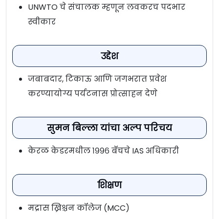
UNWTO चे संचालक म्हणून लवकरच पदभार
स्वीकार
उद्देश
जबाबदार, टिकाऊ आणि जगभरात प्रवेश
करण्यायोग्य पर्यटनास प्रोत्साहन देणे
सुमन बिल्ला यांचा अल्प परिचय
केरळ केडरमधील १९९६ बॅचचे IAS अधिकारी
शिक्षण
मद्रास ख्रिश्चन कॉलेज (MCC)