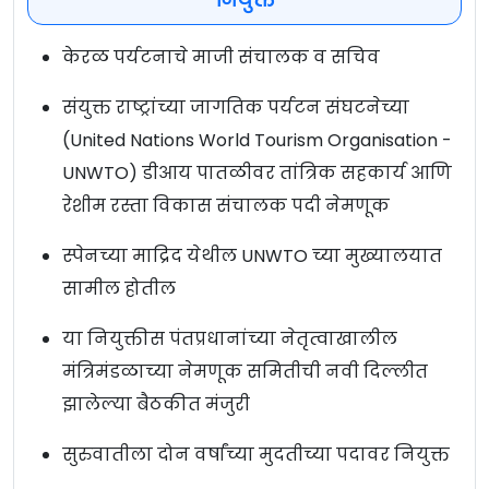
केरळ पर्यटनाचे माजी संचालक व सचिव
संयुक्त राष्ट्रांच्या जागतिक पर्यटन संघटनेच्या
(United Nations World Tourism Organisation -
UNWTO) डीआय पातळीवर तांत्रिक सहकार्य आणि
रेशीम रस्ता विकास संचालक पदी नेमणूक
स्पेनच्या माद्रिद येथील UNWTO च्या मुख्यालयात
सामील होतील
या नियुक्तीस पंतप्रधानांच्या नेतृत्वाखालील
मंत्रिमंडळाच्या नेमणूक समितीची नवी दिल्लीत
झालेल्या बैठकीत मंजुरी
सुरुवातीला दोन वर्षांच्या मुदतीच्या पदावर नियुक्त