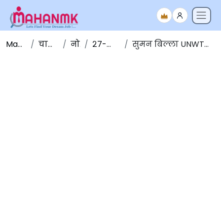
Maha NMK
चालू घडामोडी
नोव्हेंबर
२७-नोव्हेंबर-२०१९
सुमन बिल्ला UNWTO मध्ये संचालक पदी नियुक्त