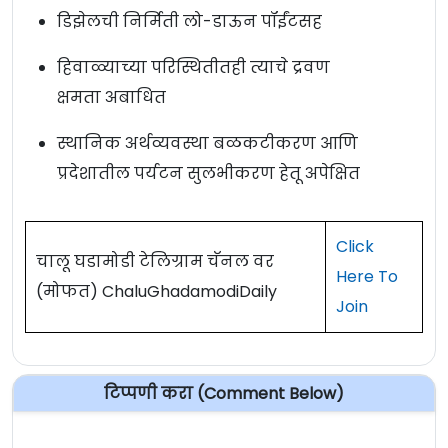
डिझेलची निर्मिती लो-डाऊन पॉईंटसह
हिवाळ्याच्या परिस्थितीतही त्याचे द्रवण
क्षमता अबाधित
स्थानिक अर्थव्यवस्था बळकटीकरण आणि
प्रदेशातील पर्यटन सुलभीकरण हेतू अपेक्षित
Click
चालू घडामोडी टेलिग्राम चॅनल वर
Here To
(मोफत) ChaluGhadamodiDaily
Join
टिप्पणी करा (Comment Below)