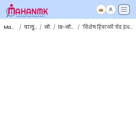
Maha NMK
चालू घडामोडी
नोव्हेंबर
१८-नोव्हेंबर-२०१९
'विशेष हिवाळी ग्रेड इंधन' लडाख प्रदेशासाठी सुरू