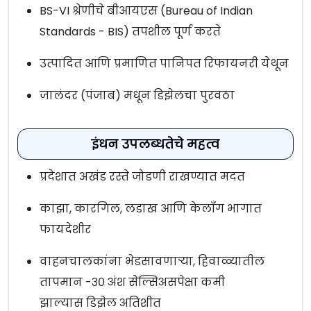
BS-VI श्रेणीचे बीआयएस (Bureau of Indian
Standards - BIS) तपशील पूर्ण करते
उत्पादित आणि प्रमाणित पानिपत रिफायनरी येथून
जालंदर (पंजाब) मधून डिझेलचा पुरवठा
इंधन उपलब्धतेचे महत्व
प्रदेशात अखंड रस्ते जोडणी राखण्यात मदत
काझा, कारगिल, लडाख आणि केलॉंग भागात
फायदेशीर
वाहनचालकांना भेडसावणाऱ्या, हिवाळ्यातील
तापमान -३० अंश सेल्सिअसपेक्षा कमी
झाल्यास डिझेल अतिशीत