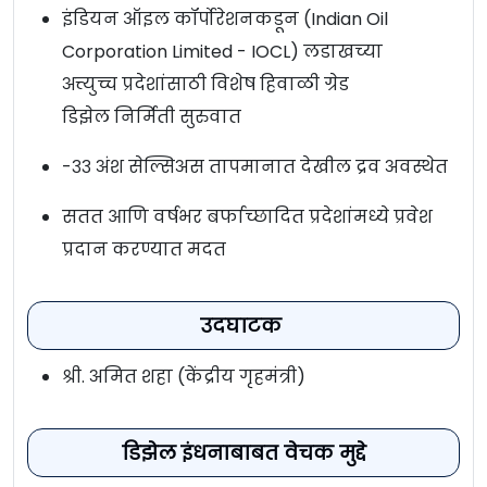
इंडियन ऑइल कॉर्पोरेशनकडून (Indian Oil
Corporation Limited - IOCL) लडाखच्या
अत्त्युच्च प्रदेशांसाठी विशेष हिवाळी ग्रेड
डिझेल निर्मिती सुरुवात
-३३ अंश सेल्सिअस तापमानात देखील द्रव अवस्थेत
सतत आणि वर्षभर बर्फाच्छादित प्रदेशांमध्ये प्रवेश
प्रदान करण्यात मदत
उदघाटक
श्री. अमित शहा (केंद्रीय गृहमंत्री)
डिझेल इंधनाबाबत वेचक मुद्दे