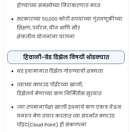
होण्याच्या समस्येच्या निराकरणात मदत
सरकारच्या ५०,००० कोटी रुपयांच्या गुंतवणूकीच्या
शिक्षण, पर्यटन, वीज आणि सौर
क्षेत्रातील योजनांना चालना
हिवाळी-ग्रेड डिझेल विषयी थोडक्यात
थंड हवामानात डिझेल गोठण्याची शक्यता
त्याच्या क्लाउड पॉईंटच्या खाली,
डिझेलचे मेणाच्या कण निर्मितीस सुरवात
ज्या तपमानापेक्षा खाली इंधनाचे कण एकत्र येऊन
घनरूप मेण तयार करतात त्या संदर्भात क्लाउड
पॉइंट(Cloud Point) ही संकल्पना