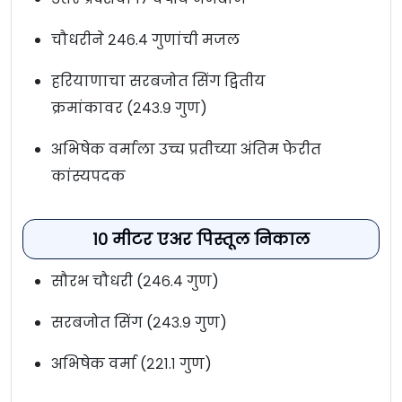
चौधरीने २४६.४ गुणांची मजल
हरियाणाचा सरबजोत सिंग द्वितीय
क्रमांकावर (२४३.९ गुण)
अभिषेक वर्माला उच्च प्रतीच्या अंतिम फेरीत
कांस्यपदक
१० मीटर एअर पिस्तूल निकाल
सौरभ चौधरी (२४६.४ गुण)
सरबजोत सिंग (२४३.९ गुण)
अभिषेक वर्मा (२२१.१ गुण)