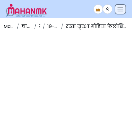
Maha NMK
चालू घडामोडी
मार्च
१९-मार्च-२०२०
रस्ता सुरक्षा मीडिया फेलोशिप पुरस्कार, २०१९: प्राची साळवे, प्रदीप द्विवेदी