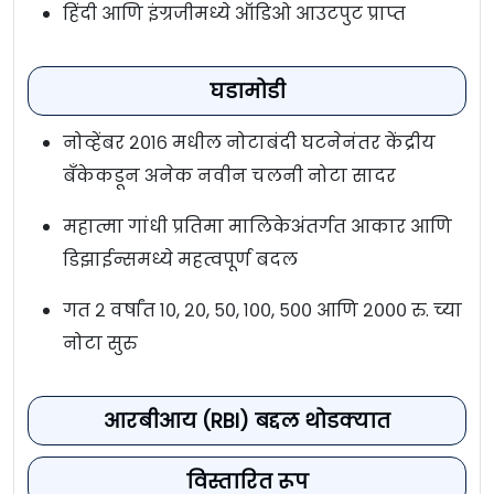
हिंदी आणि इंग्रजीमध्ये ऑडिओ आउटपुट प्राप्त
घडामोडी
नोव्हेंबर २०१६ मधील नोटाबंदी घटनेनंतर केंद्रीय
बँकेकडून अनेक नवीन चलनी नोटा सादर
महात्मा गांधी प्रतिमा मालिकेअंतर्गत आकार आणि
डिझाईन्समध्ये महत्वपूर्ण बदल
गत २ वर्षांत १०, २०, ५०, १००, ५०० आणि २००० रु. च्या
नोटा सुरु
आरबीआय (RBI) बद्दल थोडक्यात
विस्तारित रूप