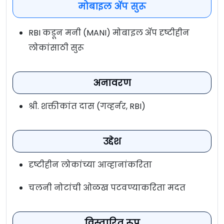
मोबाइल अ‍ॅप सुरू
RBI कडून मनी (MANI) मोबाइल अ‍ॅप दृष्टीहीन
लोकांसाठी सुरू
अनावरण
श्री. शक्तीकांत दास (गव्हर्नर, RBI)
उद्देश
दृष्टीहीन लोकांच्या आव्हानांकरिता
चलनी नोटांची ओळख पटवण्याकरिता मदत
विस्तारित रूप