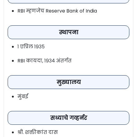
RBI म्हणजेच Reserve Bank of India
स्थापना
१ एप्रिल १९३५
RBI कायदा, १९३४ अंतर्गत
मुख्यालय
मुंबई
सध्याचे गव्हर्नर
श्री. शक्तीकांत दास