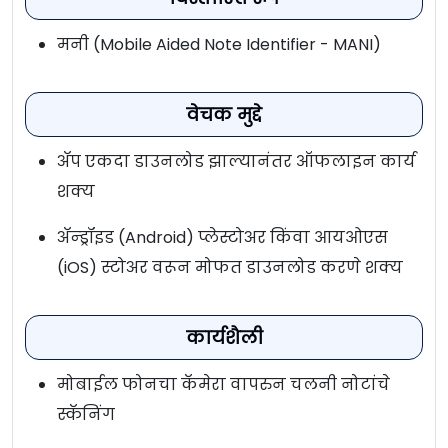
मनी (Mobile Aided Note Identifier - MANI)
वेचक मुद्दे
अ‍ॅप एकदा डाउनलोड झाल्यानंतर ऑफलाइन कार्य
शक्य
अ‍ॅन्ड्रॉइड (Android) प्लेस्टोअर किंवा आयओएस
(iOS) स्टोअर वरून मोफत डाउनलोड करणे शक्य
कार्यशैली
मोबाईल फोनचा कॅमेरा वापरुन चलनी नोटांचे
स्कॅनिंग