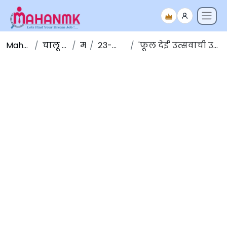
Maha NMK
चालू घडामोडी
मार्च
२३-मार्च-२०२०
'फूल देई' उत्सवाची उत्तराखंडमध्ये सुरूवात