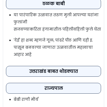
ठळक बाबी
या पारंपारिक उत्सवात तरुण मुली आपल्या घरांना
फुलांनी
सजवण्याकरिता हंगामातील पहिलीवहिली फुले घेतात
'देई' हा शब्द म्हणजे गूळ, पांढरे पीठ आणि दही इ.
पासून बनवल्या जाणारा उत्सवातील महत्त्वाचा
आहार आहे
उत्तराखंड बाबत थोडक्यात
राज्यपाल
बेबी राणी मौर्य