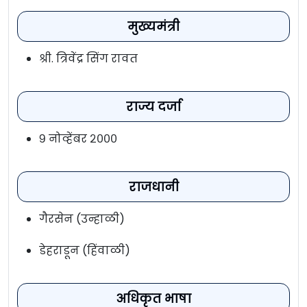
मुख्यमंत्री
श्री. त्रिवेंद्र सिंग रावत
राज्य दर्जा
९ नोव्हेंबर २०००
राजधानी
गैरसेन (उन्हाळी)
डेहराडून (हिंवाळी)
अधिकृत भाषा