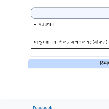
पंतप्रधान
चालू घडामोडी टेलिग्राम चॅनल वर (मोफत
टिप्
Facebook