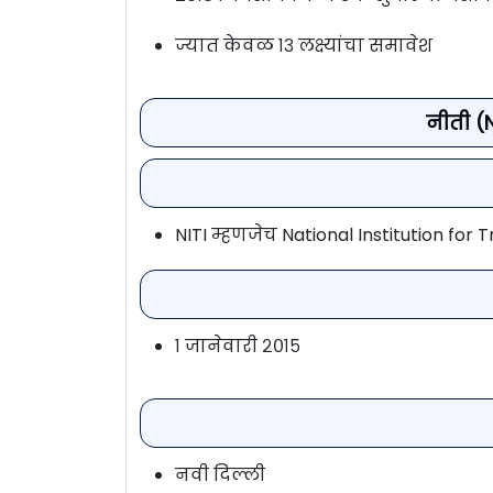
ज्यात केवळ १३ लक्ष्यांचा समावेश
नीती (
NITI म्हणजेच National Institution for 
१ जानेवारी २०१५
नवी दिल्ली