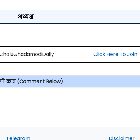
अध्यक्ष
) ChaluGhadamodiDaily
Click Here To Join
पणी करा (Comment Below)
Telegram
Disclaimer