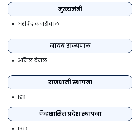
मुख्यमंत्री
अरविंद केजरीवाल
नायब राज्यपाल
अनिल बैजल
राजधानी स्थापना
१९११
केंद्रशासित प्रदेश स्थापना
१९५६