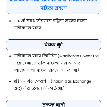
पहिला सदस्य
IGX शी संबंध जोडणारा पहिला सदस्य ठरला
मणिकरण पॉवर
वेचक मुद्दे
मणिकरण पॉवर लिमिटेड (Manikaran Power Ltd
- MPL) भारतातील पहिल्या गॅस व्यापार
व्यासपीठाचा पहिला सदस्य बनला आहे
इंडियन गॅस एक्सचेंज (Indian Gas Exchange -
IGX) चे सदस्यत्व मिळाले आहे
ठळक बाबी