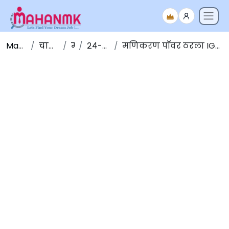
Maha NMK
चालू घडामोडी
मार्च
२४-मार्च-२०२०
मणिकरण पॉवर ठरला IGX शी संबंध जोडणारा पहिला सदस्य