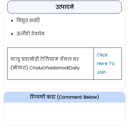
उत्पादने
विद्युत शक्ती
ऊर्जेची देवघेव
Click
चालू घडामोडी टेलिग्राम चॅनल वर
Here To
(मोफत) ChaluGhadamodiDaily
Join
टिप्पणी करा (Comment Below)