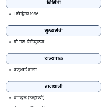
निर्मिती
१ नोव्हेंबर १९५६
मुख्यमंत्री
बी. एस. येडियुरप्पा
राज्यपाल
वजुभाई वाला
राजधानी
बंगळुरू (उन्हाळी)