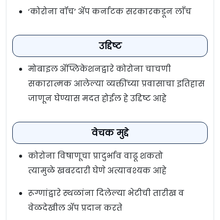
‘कोरोना वॉच’ अ‍ॅप कर्नाटक सरकारकडून लाँच
उद्दिष्ट
मोबाइल अ‍ॅप्लिकेशनद्वारे कोरोना चाचणी
सकारात्मक आलेल्या व्यक्तींच्या प्रवासाचा इतिहास
जाणून घेण्यास मदत होईल हे उद्दिष्ट आहे
वेचक मुद्दे
कोरोना विषाणूचा प्रादुर्भाव वाढू शकतो
त्यामुळे खबरदारी घेणे अत्यावश्यक आहे
रूग्णांद्वारे स्थळांना दिलेल्या भेटीची तारीख व
वेळदेखील अ‍ॅप प्रदान करते