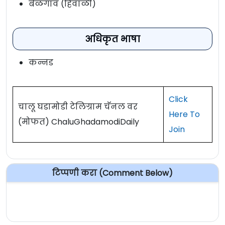
बेळगाव (हिंवाळी)
अधिकृत भाषा
कन्नड
Click
चालू घडामोडी टेलिग्राम चॅनल वर
Here To
(मोफत) ChaluGhadamodiDaily
Join
टिप्पणी करा (Comment Below)