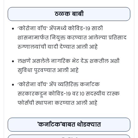
ठळक बाबी
‘कोरोना वॉच’ अ‍ॅपमध्ये कोविड-१९ साठी
शासनामार्फत नियुक्त करण्यात आलेल्या प्रतिसाद
रुग्णालयांची यादी देण्यात आली आहे
लक्षणे असलेले नागरिक भेट देऊ शकतील अशी
सुविधा पुरवण्यात आली आहे
‘कोरोना वॉच’ अ‍ॅप व्यतिरिक्त कर्नाटक
सरकारकडून कोविड-१९ वर १० सदस्यीय टास्क
फोर्सची स्थापना करण्यात आली आहे
'कर्नाटक'बाबत थोडक्यात