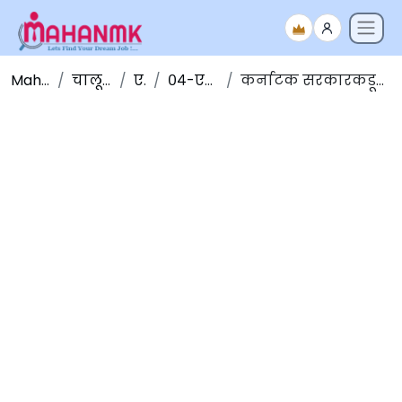
Maha NMK
चालू घडामोडी
एप्रिल
०४-एप्रिल-२०२०
कर्नाटक सरकारकडून ‘कोरोना वॉच’ अ‍ॅप लाँच