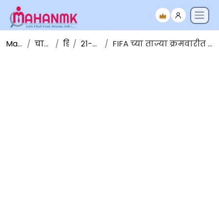
Maha NMK
चालू घडामोडी
डिसेंबर
२१-डिसेंबर-२०१९
FIFA च्या ताज्या क्रमवारीत भारतीय पुरुष फुटबॉल संघाला १०८ वे स्थान