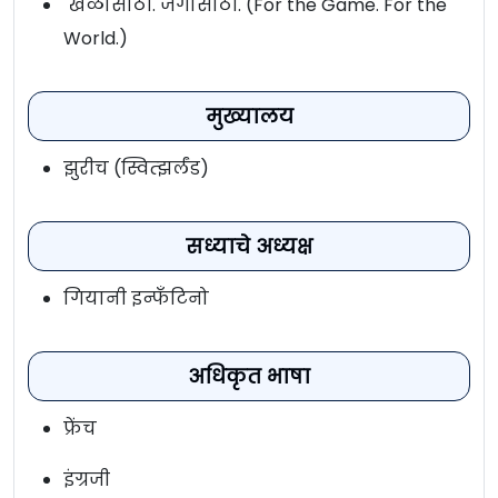
खेळासाठी. जगासाठी. (For the Game. For the
World.)
मुख्यालय
झुरीच (स्वित्झर्लंड)
सध्याचे अध्यक्ष
गियानी इन्फॅंटिनो
अधिकृत भाषा
फ्रेंच
इंग्रजी