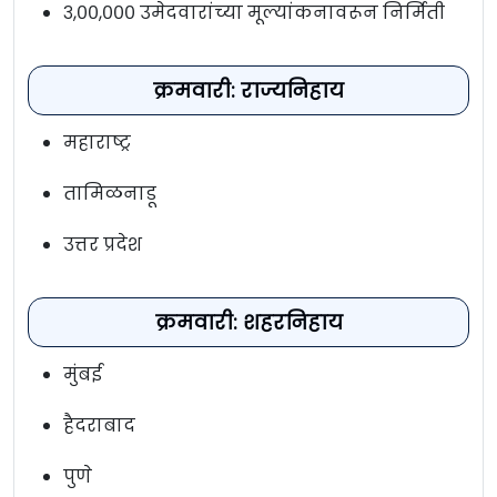
३,००,००० उमेदवारांच्या मूल्यांकनावरून निर्मिती
क्रमवारी: राज्यनिहाय
महाराष्ट्र
तामिळनाडू
उत्तर प्रदेश
क्रमवारी: शहरनिहाय
मुंबई
हैदराबाद
पुणे