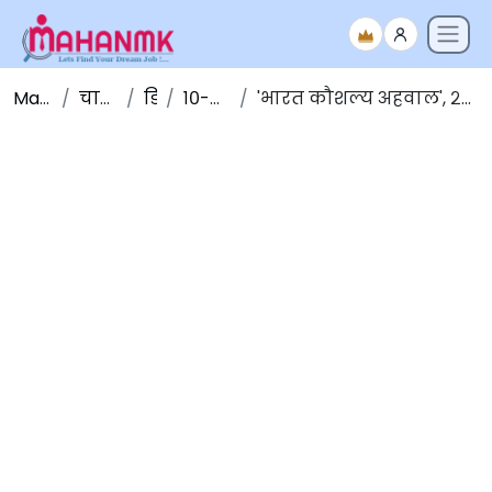
Maha NMK
चालू घडामोडी
डिसेंबर
१०-डिसेंबर-२०१९
'भारत कौशल्य अहवाल', २०१९: 'महाराष्ट्र' सर्वाधिक रोजगारक्षम राज्य