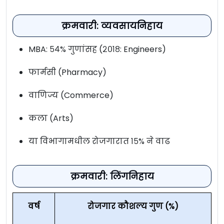
क्रमवारी: व्यवसायनिहाय
MBA: ५४% गुणांसह (२०१८: Engineers)
फार्मसी (Pharmacy)
वाणिज्य (Commerce)
कला (Arts)
या विभागामधील रोजगारात १५% ने वाढ
क्रमवारी: लिंगनिहाय
वर्ष
रोजगार कौशल्य गुण (%)