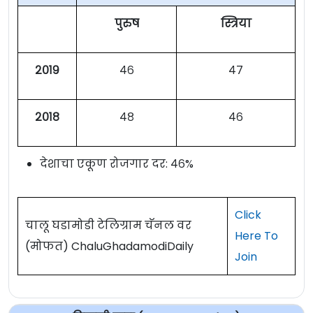
पुरुष
स्त्रिया
२०१९
४६
४७
२०१८
४८
४६
देशाचा एकूण रोजगार दर: ४६%
Click
चालू घडामोडी टेलिग्राम चॅनल वर
Here To
(मोफत) ChaluGhadamodiDaily
Join