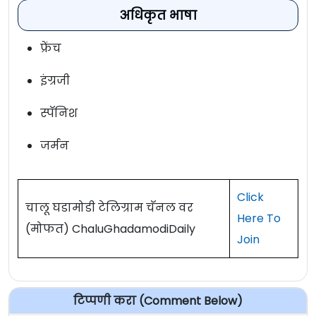
अधिकृत भाषा
फ्रेंच
इंग्रजी
स्पॅनिश
जर्मन
Click
चालू घडामोडी टेलिग्राम चॅनल वर
Here To
(मोफत) ChaluGhadamodiDaily
Join
टिप्पणी करा (Comment Below)