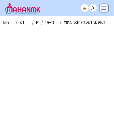
Maha NMK
चालू घडामोडी
एप्रिल
१५-एप्रिल-२०२०
FIFA च्या ताज्या क्रमवारीत भारत १०८ व्या स्थानी कायम