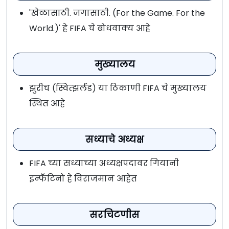
'खेळासाठी. जगासाठी. (For the Game. For the
World.)' हे FIFA चे बोधवाक्य आहे
मुख्यालय
झुरीच (स्वित्झर्लंड) या ठिकाणी FIFA चे मुख्यालय
स्थित आहे
सध्याचे अध्यक्ष
FIFA च्या सध्याच्या अध्यक्षपदावर गियानी
इन्फॅंटिनो हे विराजमान आहेत
सरचिटणीस