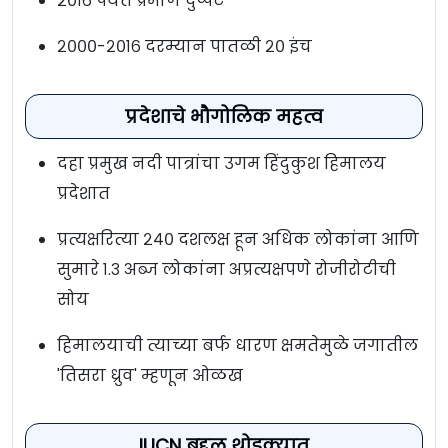
२०१६ पर्यंत प्रमाण दुप्पट
२०००-२०१६ दरम्यान पातळी २० इंच
प्रदेशाचे भौगोलिक महत्व
दहा प्रमुख नदी पात्रांचा उगम हिंदुकुश हिमालय
प्रदेशात
प्रत्यक्षरित्या २४० दशलक्ष हून अधिक लोकांना आणि
सुमारे १.३ अब्ज लोकांना अप्रत्यक्षपणे रोजीरोटीची
सोय
हिमालयाची त्याच्या बर्फ धारण क्षमतेमुळे जगातील
'तिसरा ध्रुव' म्हणून ओळख
IUCN बद्दल थोडक्यात