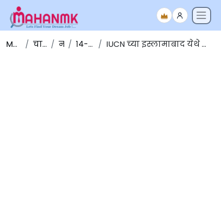
Maha NMK
चालू घडामोडी
नोव्हेंबर
१४-नोव्हेंबर-२०१९
IUCN च्या इस्लामाबाद येथे आयोजित ७ व्या प्रादेशिक संरक्षण मंचात भारताची उपस्थिती