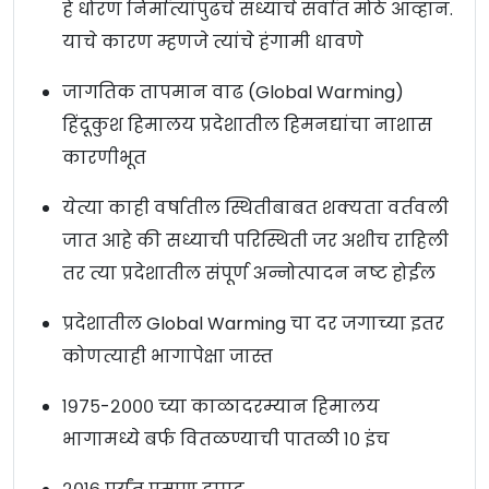
हे धोरण निर्मात्यांपुढचे सध्याचे सर्वात मोठे आव्हान.
याचे कारण म्हणजे त्यांचे हंगामी धावणे
जागतिक तापमान वाढ (Global Warming)
हिंदूकुश हिमालय प्रदेशातील हिमनद्यांचा नाशास
कारणीभूत
येत्या काही वर्षातील स्थितीबाबत शक्यता वर्तवली
जात आहे की सध्याची परिस्थिती जर अशीच राहिली
तर त्या प्रदेशातील संपूर्ण अन्नोत्पादन नष्ट होईल
प्रदेशातील Global Warming चा दर जगाच्या इतर
कोणत्याही भागापेक्षा जास्त
१९७५-२००० च्या काळादरम्यान हिमालय
भागामध्ये बर्फ वितळण्याची पातळी १० इंच