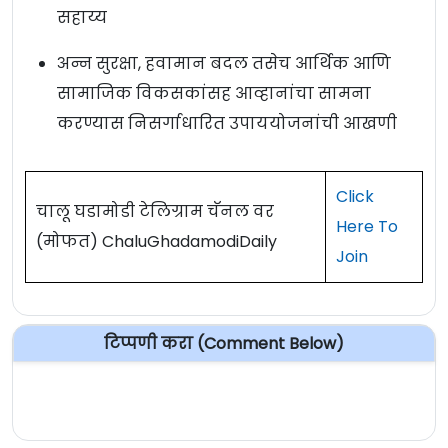
सहाय्य
अन्न सुरक्षा, हवामान बदल तसेच आर्थिक आणि
सामाजिक विकसकांसह आव्हानांचा सामना
करण्यास निसर्गाधारित उपाययोजनांची आखणी
Click
चालू घडामोडी टेलिग्राम चॅनल वर
Here To
(मोफत) ChaluGhadamodiDaily
Join
टिप्पणी करा (Comment Below)