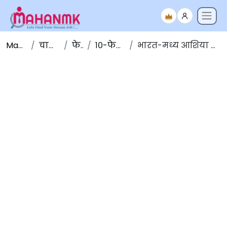
Maha NMK
चालू घडामोडी
फेब्रुवारी
१०-फेब्रुवारी-२०२०
भारत-मध्य आशिया व्यवसाय परिषद: नवी दिल्ली