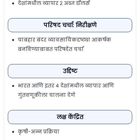
देशांमधील व्यापार २ अब्ज डॉलर्स
परिषद चर्चा: निरीक्षणे
चाबहार बंदर व्यावसायिकदृष्ट्या आकर्षक
बनविण्याबाबत परिषदेत चर्चा
उद्दिष्ट
भारत आणि इतर ४ देशांमधील व्यापार आणि
गुंतवणूकीला चालना देणे
लक्ष केंद्रित
कृषी-अन्न प्रक्रिया