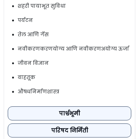
शहरी पायाभूत सुविधा
पर्यटन
तेल आणि गॅस
नवीकरणकरणयोग्य आणि नवीकरणअयोग्य ऊर्जा
जीवन विज्ञान
वाहतूक
औषधनिर्माणशास्त्र
पार्श्वभूमी
परिषद निर्मिती