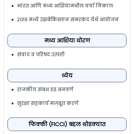
भारत आणि मध्य आशियामधील चर्चा निकाल
२०१९ मध्ये उझबेकिस्तान समरकंद येथे आयोजन
मध्य आशिया धोरण
संवाद व परिषद उत्पत्ती
ध्येय
राजकीय संबंध दृढ बनवणे
सुरक्षा सहकार्य मजबूत करणे
फिक्की (FICCI) बद्दल थोडक्यात