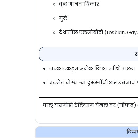
वृद्ध मानवाधिकार
मुले
देशातील एलजीबीटी (Lesbian, Gay,
सरकारकडून अनेक शिफारसींचे पालन
घटनेत योग्य त्या दुरुस्तींची अंमलबजाव
चालू घडामोडी टेलिग्राम चॅनल वर (मोफत
टिप्