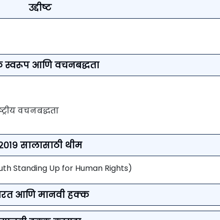
उद्दीष्ट
क स्वरूप आणि
वचनबद्धता
ट्रीय वचनबद्धता
२०१९ सालासाठी थीम
outh Standing Up for Human Rights)
ारत आणि मानवी हक्क