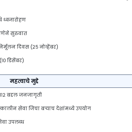
थे ध्वजारोहण
ेरणेने सुरुवात
िर्मूलन दिवस (२५ नोव्हेंबर)
१० डिसेंबर)
महत्वाचे मुद्दे
११२ बद्दल जनजागृती
पत्कालीन सेवा जिचा बर्‍याच देशांमध्ये उपयोग
े सेवा उपलब्ध