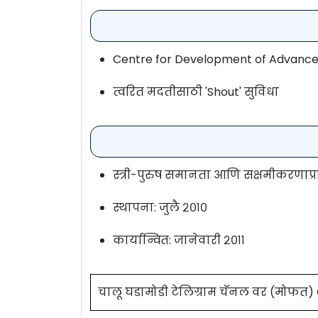
Centre for Development of Advan
त्वरित मदतीसाठी 'Shout' सुविधा
स्त्री-पुरुष समानता आणि सक्षमीकरणाप्रति
स्थापना: जुलै २०१०
कार्यान्वित: जानेवारी २०११
चालू घडामोडी टेलिग्राम चॅनल वर (मोफत