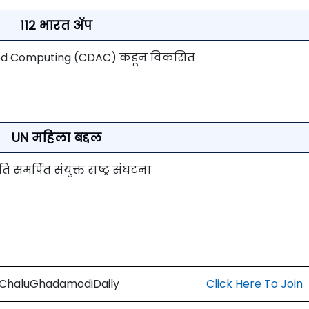
११२ भारत अ‍ॅप
ced Computing (CDAC) कडून विकसित
UN महिला बद्दल
 समर्पित संयुक्त राष्ट्र संघटना
) ChaluGhadamodiDaily
Click Here To Join