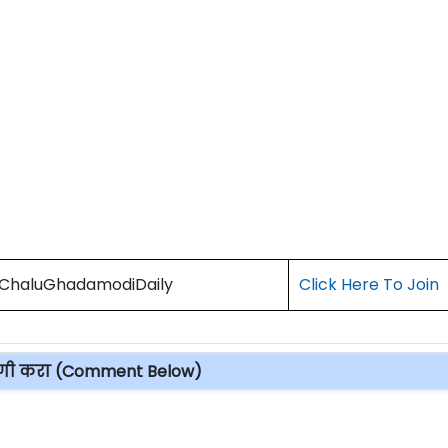
) ChaluGhadamodiDaily
Click Here To Join
पणी करा (Comment Below)