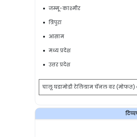
जम्मू-काश्मीर
त्रिपुरा
आसाम
मध्य प्रदेश
उत्तर प्रदेश
चालू घडामोडी टेलिग्राम चॅनल वर (मोफत
टिप्