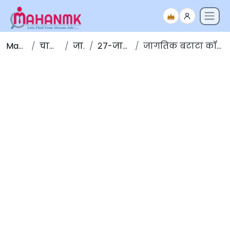
Maha NMK
चालू घडामोडी
जानेवारी
२७-जानेवारी -२०२०
जागतिक बटाटा कॉन्क्लेव्ह होणार गुजरातमध्ये