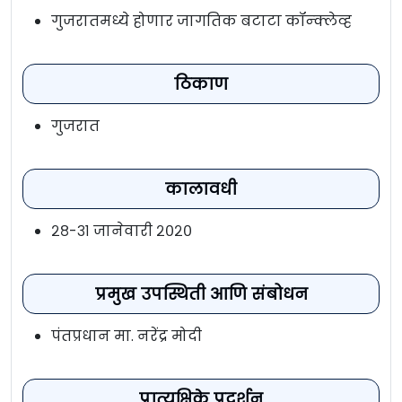
गुजरातमध्ये होणार जागतिक बटाटा कॉन्क्लेव्ह
ठिकाण
गुजरात
कालावधी
२८-३१ जानेवारी २०२०
प्रमुख उपस्थिती आणि संबोधन
पंतप्रधान मा. नरेंद्र मोदी
प्रात्यक्षिके प्रदर्शन