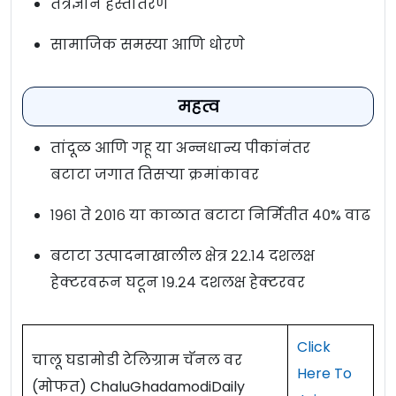
तंत्रज्ञान हस्तांतरण
सामाजिक समस्या आणि धोरणे
महत्व
तांदूळ आणि गहू या अन्नधान्य पीकांनंतर
बटाटा जगात तिसर्‍या क्रमांकावर
१९६१ ते २०१६ या काळात बटाटा निर्मितीत ४०% वाढ
बटाटा उत्पादनाखालील क्षेत्र २२.१४ दशलक्ष
हेक्टरवरून घटून १९.२४ दशलक्ष हेक्टरवर
Click
चालू घडामोडी टेलिग्राम चॅनल वर
Here To
(मोफत) ChaluGhadamodiDaily