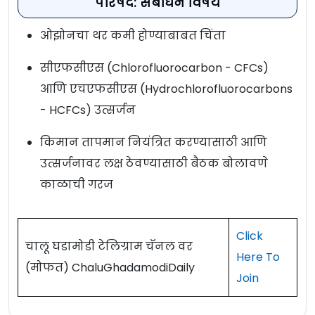
परिषद: संबोधन विषय
ओझोनचा थर कमी होण्याबाबत चिंता
सीएफसीएस (Chlorofluorocarbon - CFCs)
आणि एचएफसीएस (Hydrochlorofluorocarbons
- HCFCs) उत्सर्जन
किमान तापमान नियंत्रित करण्यासाठी आणि
उत्सर्जनावर लक्ष ठेवण्यासाठी बैठक बोलावणे
काळाची गरज
Click
चालू घडामोडी टेलिग्राम चॅनल वर
Here To
(मोफत) ChaluGhadamodiDaily
Join