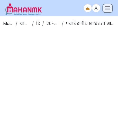
Maha NMK
चालू घडामोडी
डिसेंबर
२०-डिसेंबर-२०१९
पर्यावरणीय शाश्वतता आणि आर्थिक विकास परिषद: दिल्ली