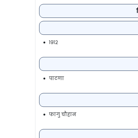
१९१२
पाटणा
फागु चौहान