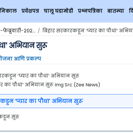
चे निकाल
प्रवेशपत्र
चालू घडामोडी
प्रश्नपत्रिका
बातम्या
द
-फेब्रुवारी-२०२०
बिहार सरकारकडून ‘प्यार का पौधा’ अभियान
धा’ अभियान सुरू
ोजना आणि प्रकल्प
र का पौधा’ अभियान सुरू Img Src (Zee News)
डून ‘प्यार का पौधा’ अभियान सुरू
डून सुरू