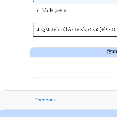
नितीशकुमार
चालू घडामोडी टेलिग्राम चॅनल वर (मोफत
टिप्
Facebook