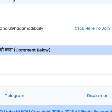
) ChaluGhadamodiDaily
Click Here To Join
पणी करा (Comment Below)
Telegram
Disclaimer
© Maha NMK™ | Copyright 2015 - 2023 All Rights Reserved