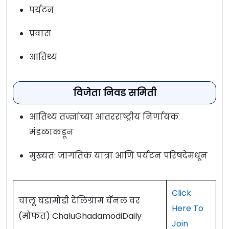
पर्यटन
प्रवास
आतिथ्य
विजेता निवड समिती
आतिथ्य तज्ज्ञांच्या आंतरराष्ट्रीय निर्णायक
मंडळाकडून
मुख्यत: जागतिक यात्रा आणि पर्यटन परिषदेमधून
Click
चालू घडामोडी टेलिग्राम चॅनल वर
Here To
(मोफत) ChaluGhadamodiDaily
Join