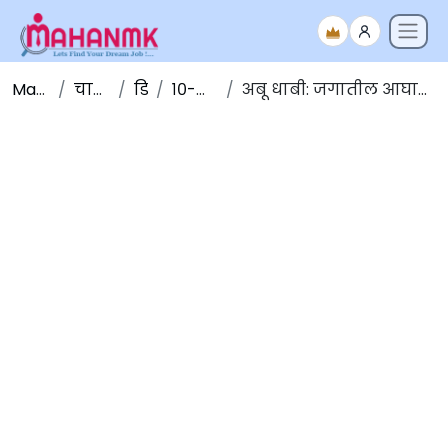
Maha NMK
चालू घडामोडी
डिसेंबर
१०-डिसेंबर-२०१९
अबू धाबी: जगातील आघाडीचे 'क्रीडा पर्यटन स्थळ' म्हणून निवड