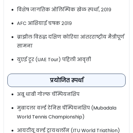
विशेष जागतिक ऑलिम्पिक खेळ स्पर्धा, २०१९
AFC आशियाई चषक २०१९
ब्राझील विरुद्ध दक्षिण कोरिया आंतरराष्ट्रीय मैत्रीपूर्ण
सामना
युएई टूर (UAE Tour) पहिली आवृत्ती
प्रयोजित स्पर्धा
अबू धाबी गोल्फ चॅम्पियनशिप
मुबादला वर्ल्ड टेनिस चॅम्पियनशिप (Mubadala
World Tennis Championship)
आयटीयू वर्ल्ड ट्रायथलॉन (ITU World Triathlon)