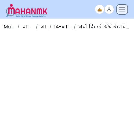
Maha NMK
चालू घडामोडी
जानेवारी
१४-जानेवारी -२०२०
नवी दिल्ली येथे बेट विकास मंडळाची ६ वी बैठक संपन्न