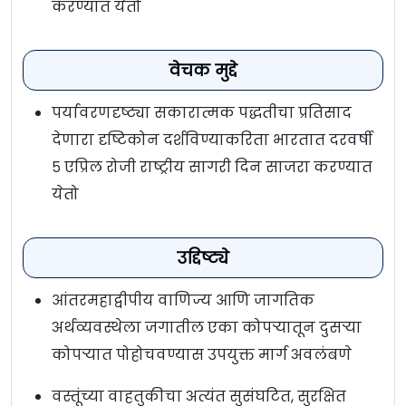
करण्यात येतो
वेचक मुद्दे
पर्यावरणदृष्ट्या सकारात्मक पद्धतीचा प्रतिसाद
देणारा दृष्टिकोन दर्शविण्याकरिता भारतात दरवर्षी
५ एप्रिल रोजी राष्ट्रीय सागरी दिन साजरा करण्यात
येतो
उद्दिष्ट्ये
आंतरमहाद्वीपीय वाणिज्य आणि जागतिक
अर्थव्यवस्थेला जगातील एका कोपऱ्यातून दुसर्‍या
कोपऱ्यात पोहोचवण्यास उपयुक्त मार्ग अवलंबणे
वस्तूंच्या वाहतुकीचा अत्यंत सुसंघटित, सुरक्षित