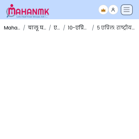
Maha NMK
चालू घडामोडी
एप्रिल
१०-एप्रिल-२०२०
५ एप्रिल: राष्ट्रीय सागरी दिन