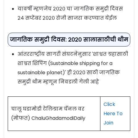
यावर्षी म्हणजेच २०२० चा जागतिक समुद्री दिवस
२४ सप्टेंबर २०२० रोजी साजरा करण्यात येईल
जागतिक समुद्री दिवस: २०२० सालासाठीची थीम
आंतरराष्ट्रीय सागरी संघटनेनुसार 'शाश्वत ग्रहासाठी
शाश्वत शिपिंग (Sustainable shipping for a
sustainable planet)' ही २०२० साठी जागतिक
समुद्री थीम म्हणून निवडली गेली आहे
Click
चालू घडामोडी टेलिग्राम चॅनल वर
Here To
(मोफत) ChaluGhadamodiDaily
Join