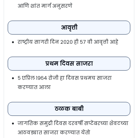
आणि शांत मार्ग अनुसरणे
आवृत्ती
राष्ट्रीय सागरी दिन २०२० ही ५७ वी आवृत्ती आहे
प्रथम दिवस साजरा
५ एप्रिल १९६४ रोजी हा दिवस प्रथमच साजरा
करण्यात आला
ठळक बाबी
जागतिक समुद्री दिवस दरवर्षी सप्टेंबरच्या शेवटच्या
आठवड्यात साजरा करण्यात येतो