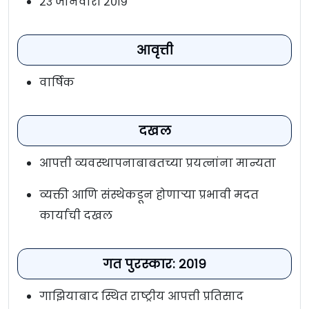
२३ जानेवारी २०१९
आवृत्ती
वार्षिक
दखल
आपत्ती व्यवस्थापनाबाबतच्या प्रयत्नांना मान्यता
व्यक्ती आणि संस्थेकडून होणाऱ्या प्रभावी मदत
कार्याची दखल
गत पुरस्कार: २०१९
गाझियाबाद स्थित राष्ट्रीय आपत्ती प्रतिसाद