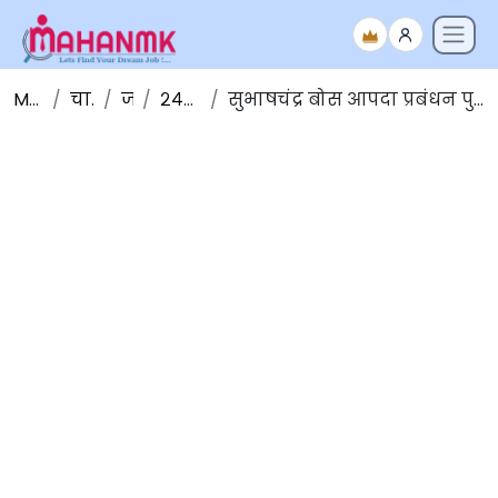
Maha NMK
चालू घडामोडी
जानेवारी
२४-जानेवारी -२०२०
सुभाषचंद्र बोस आपदा प्रबंधन पुरस्कार, २०२०: उत्तराखंड आपत्ती निवारण व व्यवस्थापन केंद्र, मुन्नान सिंग