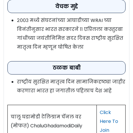
वेचक मुद्दे
२००३ मध्ये संघटनांच्या आघाडीच्या WRAI च्या
विनंतीनुसार भारत सरकारने ११ एप्रिलला कस्तुरबा
गांधींच्या जयंतीनिमित्त सदर दिवस राष्ट्रीय सुरक्षित
मातृत्व दिन म्हणून घोषित केला
ठळक बाबी
राष्ट्रीय सुरक्षित मातृत्व दिन सामाजिकदृष्ट्या जाहीर
करणारा भारत हा जगातील पहिलाच देश आहे
Click
चालू घडामोडी टेलिग्राम चॅनल वर
Here To
(मोफत) ChaluGhadamodiDaily
Join