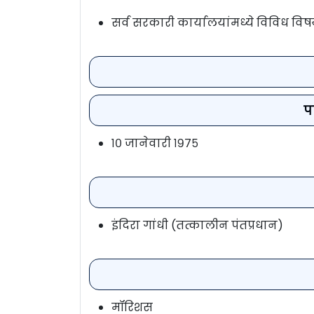
सर्व सरकारी कार्यालयांमध्ये विविध विष
प
१० जानेवारी १९७५
इंदिरा गांधी (तत्कालीन पंतप्रधान)
मॉरिशस