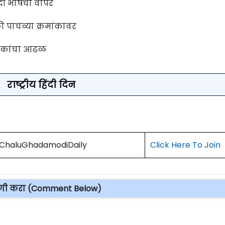
दी भाषेचा वापर
ी पाचव्या क्रमांकावर
 लोकांचा आढळ
राष्ट्रीय हिंदी दिन
) ChaluGhadamodiDaily
Click Here To Join
पणी करा (Comment Below)