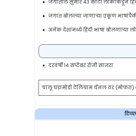
जगातील सुमारे ४३ कोटी लोकांकडून हिं
जगात बोलल्या जाणार्‍या एकूण भाषांपैक
अनेक देशांमध्ये हिंदी भाषा बोलणाऱ्या
दरवर्षी १४ सप्टेंबर रोजी साजरा
चालू घडामोडी टेलिग्राम चॅनल वर (मोफत
टिप्