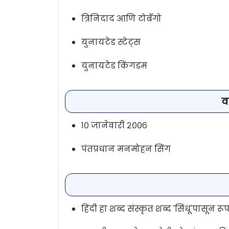
त्रिनिदाद आणि टोबॅगो
युनायटेड स्टेट्स
युनायटेड किंगडम
व
१० जानेवारी २००६
पंतप्रधान मनमोहन सिंग
हिंदी हा शब्द संस्कृत शब्द 'सिंधू'पासून 