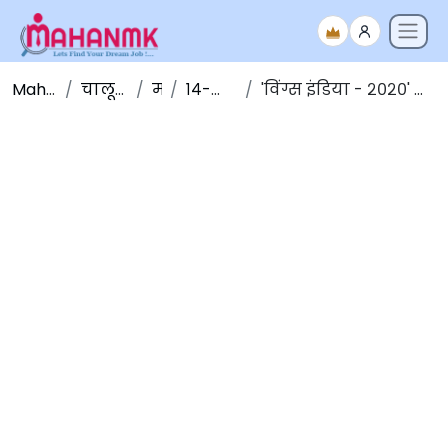
Maha NMK
चालू घडामोडी
मार्च
१४-मार्च-२०२०
'विंग्स इंडिया - २०२०' ची हैदराबादमध्ये सुरुवात