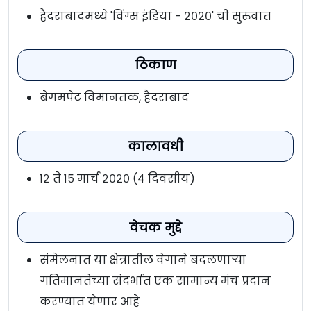
हैदराबादमध्ये 'विंग्स इंडिया - २०२०' ची सुरुवात
ठिकाण
बेगमपेट विमानतळ, हैदराबाद
कालावधी
१२ ते १५ मार्च २०२० (४ दिवसीय)
वेचक मुद्दे
संमेलनात या क्षेत्रातील वेगाने बदलणार्‍या
गतिमानतेच्या संदर्भात एक सामान्य मंच प्रदान
करण्यात येणार आहे