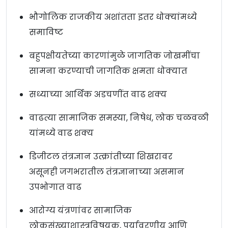
भौगोलिक राजकीय अशांतता इतर धोक्‍यांमध्ये
समाविष्ट
बहुपक्षीयतेच्या कारणांमुळे जागतिक जोखमींचा
सामना करण्याची जागतिक क्षमता धोक्यात
सध्याच्या आर्थिक अडचणींत वाढ शक्य
वाढत्या सामाजिक समस्या, निषेध, लोक चळवळी
यांमध्ये वाढ शक्य
डिजीटल तंत्रज्ञान उत्क्रांतीच्या शिखरावर
असूनही जगभरातील तंत्रज्ञानाच्या असमान
उपभोगात वाढ
आरोग्य यंत्रणांवर सामाजिक
लोकसंख्याशास्त्रविषयक, पर्यावरणीय आणि