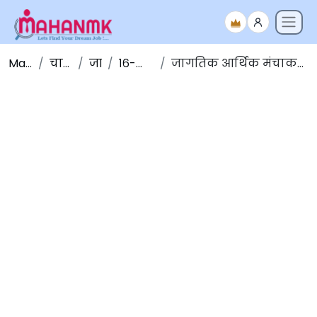
Maha NMK
चालू घडामोडी
जानेवारी
१६-जानेवारी -२०२०
जागतिक आर्थिक मंचाकडून 'जागतिक जोखीम अहवाल, २०२०' जाहीर