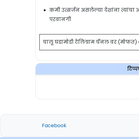
कमी उत्सर्जन असलेल्या देशांना त्यांचा 
परवानगी
चालू घडामोडी टेलिग्राम चॅनल वर (मोफत
टिप्
Facebook