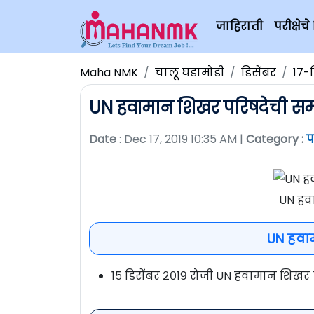
जाहिराती
परीक्षे
Maha NMK
चालू घडामोडी
डिसेंबर
१७-
UN हवामान शिखर परिषदेची समा
Date
: Dec 17, 2019 10:35 AM |
Category :
प
UN हव
UN हवाम
१५ डिसेंबर २०१९ रोजी UN हवामान शिखर