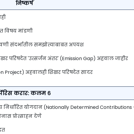
निष्कर्ष
नाही
ेत विषय मांडणी
ावणी संदर्भातील समझोत्याबाबत अपयश
ून शिखर परिषदेत 'उत्सर्जन अंतर' (Emission Gap) अहवाल जाहीर
on Project) अहवालही शिखर परिषदेत सादर
पॅरिस करार: कलम ६
्रीय निर्धारित योगदान (Nationally Determined Contributions 
ास प्रोत्साहन देणे
मदत