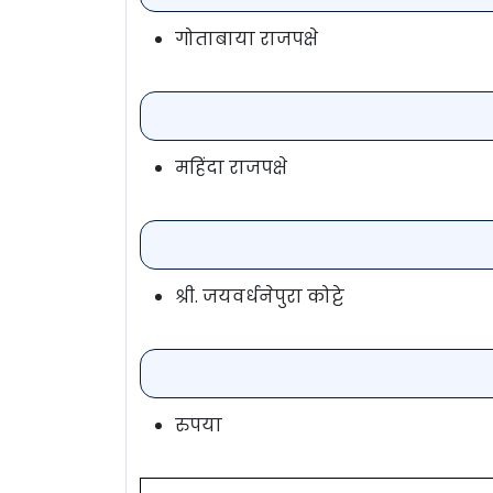
गोताबाया राजपक्षे
महिंदा राजपक्षे
श्री. जयवर्धनेपुरा कोट्टे
रुपया