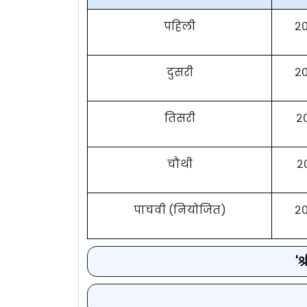
पहिली
२
दुसरी
२
तिसरी
२
चौथी
२
पाचवी (नियोजित)
२
'