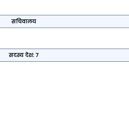
सचिवालय
सदस्य देश: ७