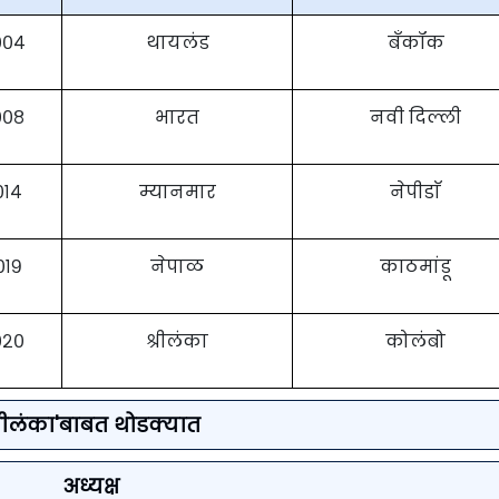
००४
थायलंड
बँकॉक
००८
भारत
नवी दिल्ली
०१४
म्यानमार
नेपीडाॅ
०१९
नेपाळ
काठमांडू
०२०
श्रीलंका
कोलंबो
श्रीलंका'बाबत थोडक्यात
अध्यक्ष