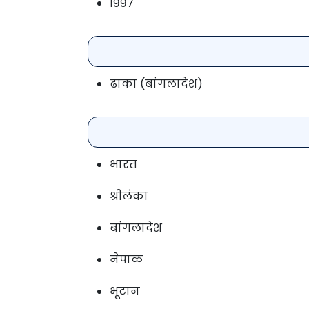
१९९७
ढाका (बांगलादेश)
भारत
श्रीलंका
बांगलादेश
नेपाळ
भूटान