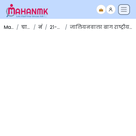
Maha NMK
चालू घडामोडी
नोव्हेंबर
२१-नोव्हेंबर-२०१९
जालियनवाला बाग राष्ट्रीय स्मारक (दुरुस्ती) विधेयक, २०१९ संसदेत मंजूर