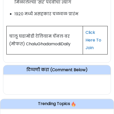
मिळालेल्या 'सर' पदवीचा त्याग
१९२० मध्ये असहकार चळवळ प्रारंभ
Click
चालू घडामोडी टेलिग्राम चॅनल वर
Here To
(मोफत) ChaluGhadamodiDaily
Join
टिप्पणी करा (Comment Below)
Trending Topics