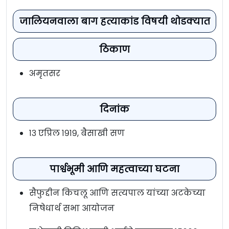
जालियनवाला बाग हत्याकांड विषयी थोडक्यात
ठिकाण
अमृतसर
दिनांक
१३ एप्रिल १९१९, बैसाखी सण
पार्श्वभूमी आणि महत्वाच्या घटना
सैफुद्दीन किचलू आणि सत्यपाल यांच्या अटकेच्या
निषेधार्थ सभा आयोजन