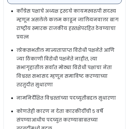
कॉंग्रेस पक्षाचे अध्यक्ष ट्रस्टचे कायमस्वरुपी सदस्य
म्हणून असलेले कलम काढून जालियनवाला बाग
राष्ट्रीय स्मारक राजकीय हस्तक्षेपरहित ठेवण्याचा
प्रयत्न
लोकसभतील मान्यताप्राप्त विरोधी पक्षनेते आणि
ज्या ठिकाणी विरोधी पक्षनेते नाहीत, त्या
सभागृहातील सर्वात मोठ्या विरोधी पक्षाचा नेता
विश्वस्त सभासद म्हणून समाविष्ट करण्याच्या
तरतुदीत सुधारणा
नामनिर्देशित विश्वस्तांच्या पदच्युतीबद्दल सुधारणा
कोणतेही कारण न देता कारकीर्दीची ५ वर्षे
संपण्याआधीच पदच्युत करण्याबाबतच्या
तरतुदींमध्ये बदल