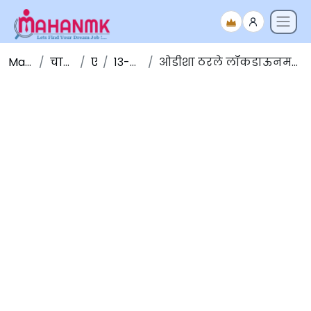
Maha NMK
चालू घडामोडी
एप्रिल
१३-एप्रिल-२०२०
ओडीशा ठरले लॉकडाऊनमध्ये ३० एप्रिलपर्यंत वाढ करणारे पहिले राज्य