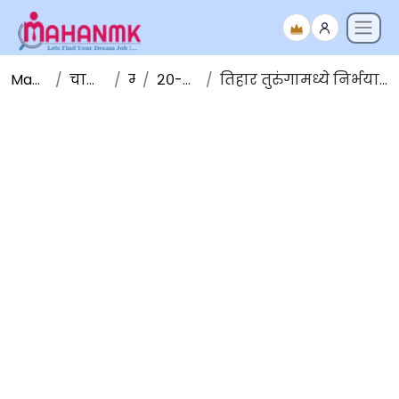
Maha NMK
चालू घडामोडी
मार्च
२०-मार्च-२०२०
तिहार तुरुंगामध्ये निर्भया प्रकरणातील आरोपींना फाशी