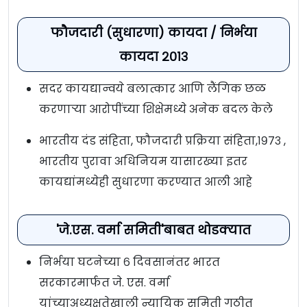
फौजदारी (सुधारणा) कायदा / निर्भया
कायदा २०१३
सदर कायद्यान्वये बलात्कार आणि लैंगिक छळ
करणार्‍या आरोपींच्या शिक्षेमध्ये अनेक बदल केले
भारतीय दंड संहिता, फौजदारी प्रक्रिया संहिता,१९७३ ,
भारतीय पुरावा अधिनियम यासारख्या इतर
कायद्यांमध्येही सुधारणा करण्यात आली आहे
'जे.एस. वर्मा समिती'बाबत थोडक्यात
निर्भया घटनेच्या ६ दिवसानंतर भारत
सरकारमार्फत जे. एस. वर्मा
यांच्याअध्यक्षतेखाली न्यायिक समिती गठीत