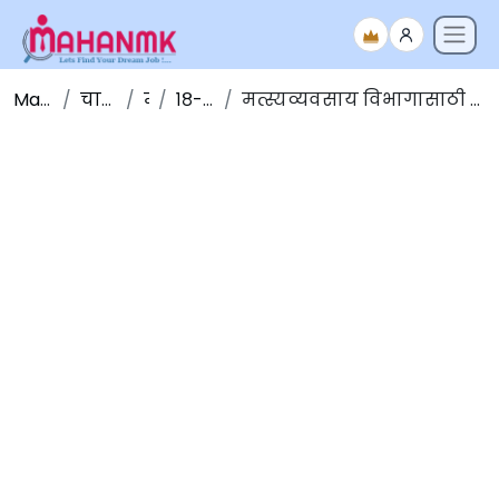
Maha NMK
चालू घडामोडी
मार्च
१८-मार्च-२०२०
मत्स्यव्यवसाय विभागासाठी होणार नाविक(NAVIC) संदेश प्रणालीचा वापर