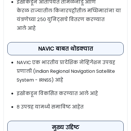
इस्रोकडून आतापर्यंत तमिळनाडू आणि
केरळ राज्यातील किनारपट्टीतील मच्छिमारांना या
यंत्रणेच्या २५० युनिट्सचे वितरण करण्यात
आले आहे
NAVIC बाबत थोडक्यात
NAVIC एक भारतीय प्रादेशिक नेव्हिगेशन उपग्रह
प्रणाली (Indian Regional Navigation Satellite
System - IRNSS) आहे
इस्रोकडून विकसित करण्यात आले आहे
८ उपग्रह यामध्ये समाविष्ट आहेत
मुख्य उद्दिष्ट