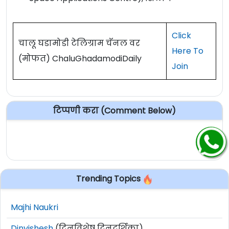
Click
चालू घडामोडी टेलिग्राम चॅनल वर
Here To
(मोफत) ChaluGhadamodiDaily
Join
टिप्पणी करा (Comment Below)
Trending Topics
Majhi Naukri
Dinvishesh
(दिनविशेष दिनदर्शिका)