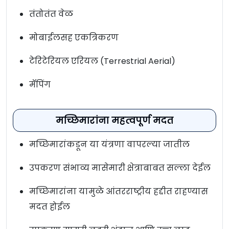
तंतोतंत वेळ
मोबाईलसह एकत्रिकरण
टेरिटेरियल एरियल (Terrestrial Aerial)
मॅपिंग
मच्छिमारांना महत्वपूर्ण मदत
मच्छिमारांकडून या यंत्रणा वापरल्या जातील
उपकरण संभाव्य मासेमारी क्षेत्राबाबत सल्ला देईल
मच्छिमारांना यामुळे आंतरराष्ट्रीय हद्दीत राहण्यास
मदत होईल