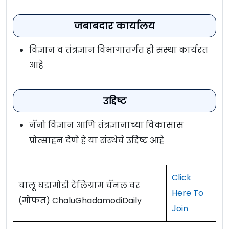
जबाबदार कार्यालय
विज्ञान व तंत्रज्ञान विभागांतर्गत ही संस्था कार्यरत
आहे
उद्दिष्ट
नॅनो विज्ञान आणि तंत्रज्ञानाच्या विकासास
प्रोत्साहन देणे हे या संस्थेचे उद्दिष्ट आहे
Click
चालू घडामोडी टेलिग्राम चॅनल वर
Here To
(मोफत) ChaluGhadamodiDaily
Join