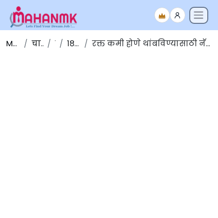
Maha NMK
चालू घडामोडी
मार्च
१८-मार्च-२०२०
रक्त कमी होणे थांबविण्यासाठी नॅनो विज्ञान आणि तंत्रज्ञान संस्थेमध्ये स्टार्च-आधारित 'हेमोस्टॅट' विकसित