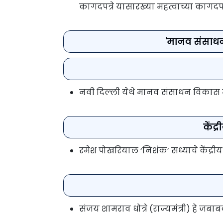
कागदपत्रे यासारख्या महत्वाच्या कागदपत्
'मानव संसाधन
नवी दिल्ली येथे मानव संसाधन विकास म
केंद
रमेश पोखरियाल ‘निशंक’ सध्याचे केंद्री
संजय शामराव धोत्रे (राज्यमंत्री) हे जब