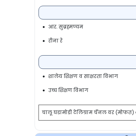
आर. सुब्रह्मण्यम
रीना रे
शालेय शिक्षण व साक्षरता विभाग
उच्च शिक्षण विभाग
चालू घडामोडी टेलिग्राम चॅनल वर (मोफत