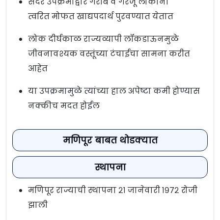
सदर उपक्रमाद्वारे गरीब व गरजू लोकांना
त्वरित मोफत खाद्यपदार्थ पुरवण्यात येतात
लोक दीर्घकाळ राज्यव्यापी लॉकडाऊनमुळे
जीवनावश्यक वस्तूंच्या टंचाईचा सामना करीत
आहेत
या उपक्रमामुळे त्यांच्या हाल अपेष्टा कमी होण्यास
नक्कीच मदत होईल
मणिपूर बाबत थोडक्यात
स्थापना
मणिपूर राज्याची स्थापना २१ जानेवारी १९७२ रोजी
झाली