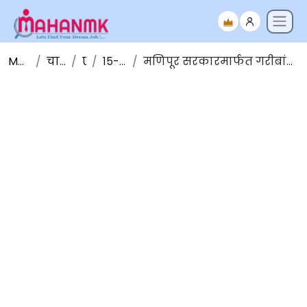
Maha NMK
चालू घडामोडी
एप्रिल
१५-एप्रिल-२०२०
मणिपूर सरकारमार्फत गरीबांना मदत करण्यासाठी ‘फूड बँक’ नावाचा नवा उपक्रम सुरू